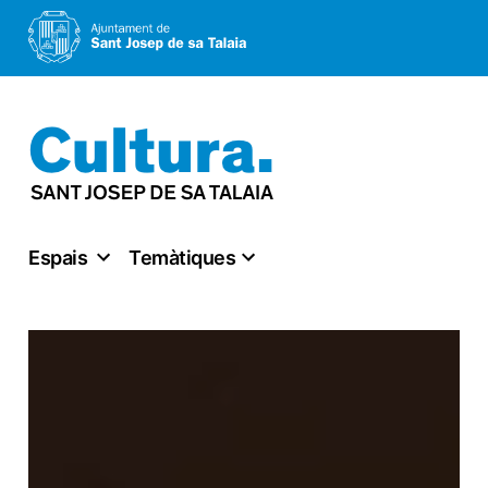
Vés
al
contingut
Espais
Temàtiques