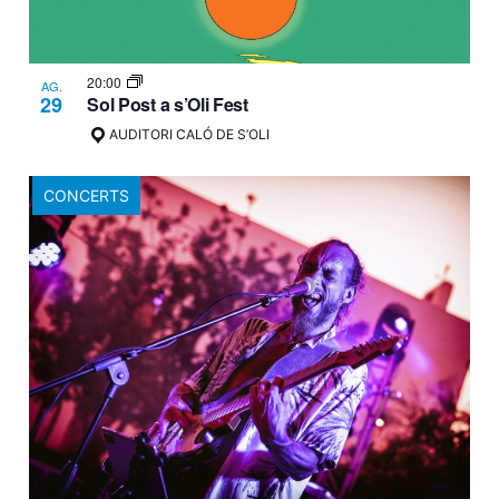
20:00
AG.
29
Sol Post a s’Oli Fest
AUDITORI CALÓ DE S’OLI
CONCERTS