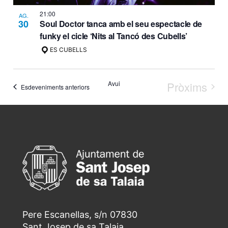
21:00
AG.
30
Soul Doctor tanca amb el seu espectacle de
funky el cicle ‘Nits al Tancó des Cubells’
ES CUBELLS
Avui
Pròxims
Esdeveniments anteriors
Esdeven
Pere Escanellas, s/n 07830
Sant Josep de sa Talaia