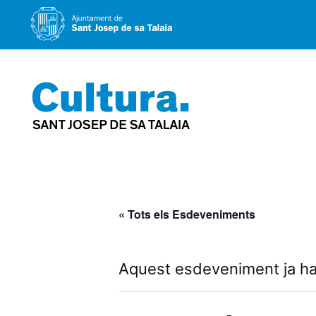
Vés
al
contingut
« Tots els Esdeveniments
Aquest esdeveniment ja ha