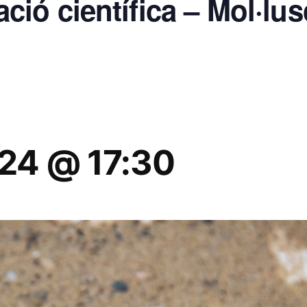
ració científica – Mol·lu
024 @ 17:30