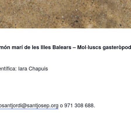
del món marí de les Illes Balears – Mol·luscs gasteròp
entífica: Iara Chapuis
iosantjordi@santjosep.org
o 971 308 688.