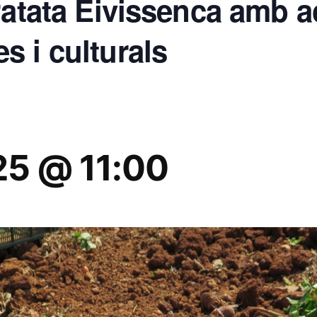
Patata Eivissenca amb ac
 i culturals
25 @ 11:00