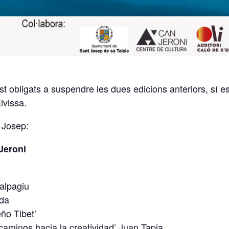
t obligats a suspendre les dues edicions anteriors, sí e
ivissa.
 Josep:
Jeroni
Calpagiu
rda
ño Tibet’
caminos hacia la creatividad’ Juan Tapia