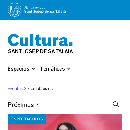
Saltar
al
contenido
Espacios
Temáticas
Espectáculos
Eventos
Nav
Próximos
Buscar
Seleccionar
de
ESPECTÁCULOS
fecha.