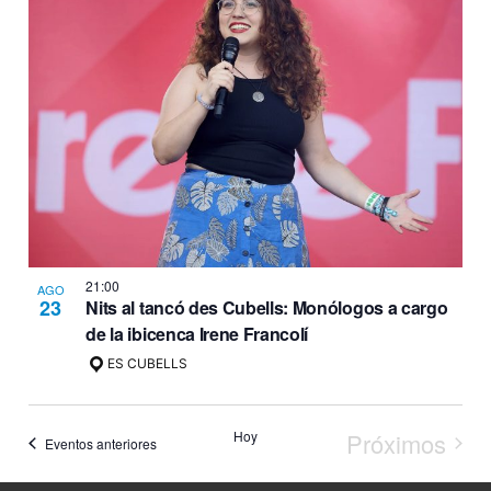
bús
y
vis
de
Eve
21:00
AGO
23
Nits al tancó des Cubells: Monólogos a cargo
de la ibicenca Irene Francolí
ES CUBELLS
Hoy
Próximos
Eventos anteriores
Eventos