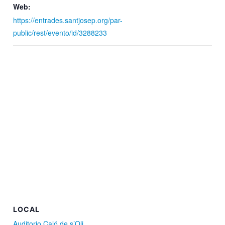
Web:
https://entrades.santjosep.org/par-
public/rest/evento/id/3288233
LOCAL
Auditorio Caló de s’Oli