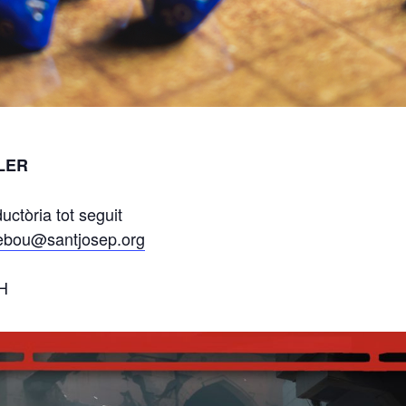
LER
uctòria tot seguit
debou@santjosep.org
 H