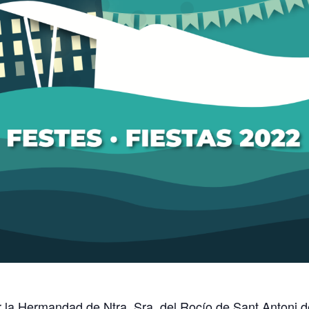
 la Hermandad de Ntra. Sra. del Rocío de Sant Antoni 