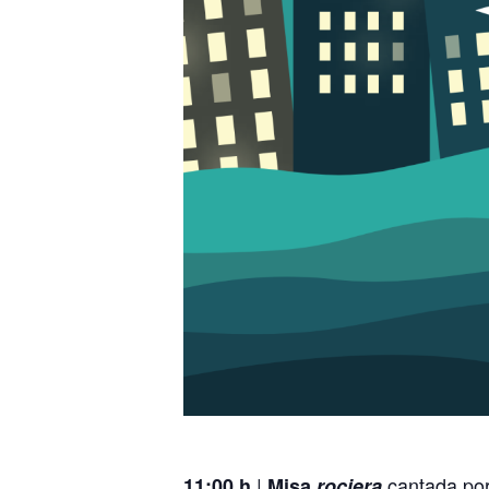
|
cantada por
11:00 h
Misa
rociera