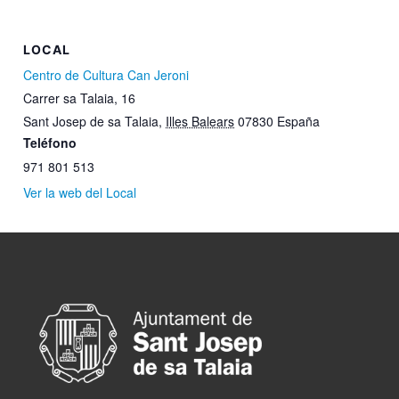
LOCAL
Centro de Cultura Can Jeroni
Carrer sa Talaia, 16
Sant Josep de sa Talaia
,
Illes Balears
07830
España
Teléfono
971 801 513
Ver la web del Local