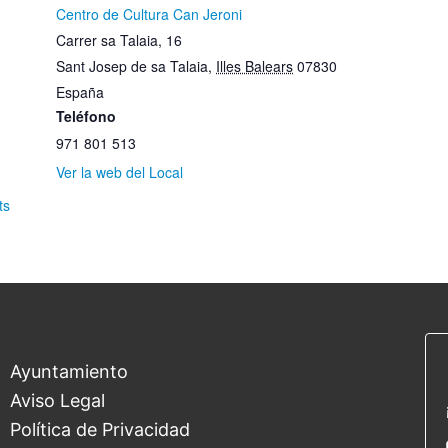
Centro de Cultura Can Jeroni
Carrer sa Talaia, 16
Sant Josep de sa Talaia
,
Illes Balears
07830
España
Teléfono
971 801 513
Ver la web del Local
ts
Ayuntamiento
Aviso Legal
Política de Privacidad