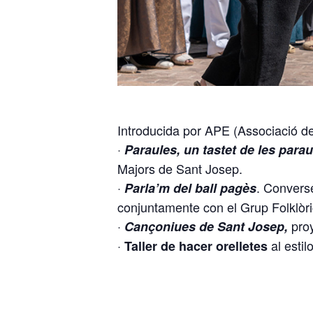
Introducida por APE (Associació 
·
Paraules, un tastet de les para
Majors de Sant Josep.
·
. Converse
Parla’m del ball pagès
conjuntamente con el Grup Folklòri
·
proy
Cançoniues de Sant Josep,
·
al estil
Taller de hacer orelletes