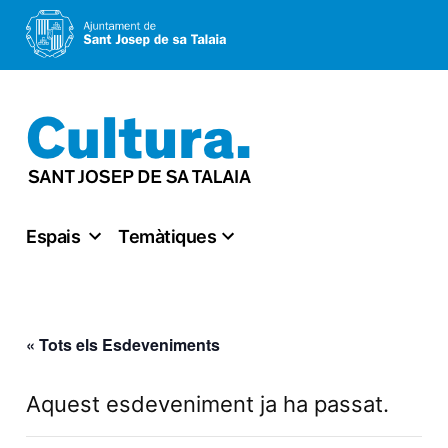
Vés
al
contingut
Espais
Temàtiques
« Tots els Esdeveniments
Aquest esdeveniment ja ha passat.