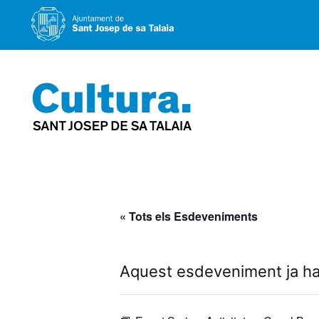
Vés
al
contingut
« Tots els Esdeveniments
Aquest esdeveniment ja ha