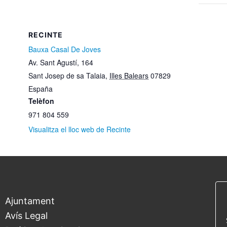
RECINTE
Bauxa Casal De Joves
Av. Sant Agustí, 164
Sant Josep de sa Talaia
,
Illes Balears
07829
España
Telèfon
971 804 559
Visualitza el lloc web de Recinte
Ajuntament
Avís Legal