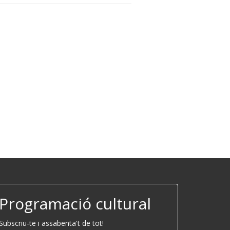
Programació cultural
Subscriu-te i assabenta't de tot!