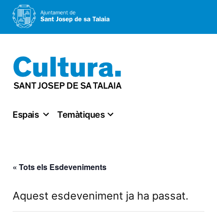
Vés
al
contingut
Espais
Temàtiques
« Tots els Esdeveniments
Aquest esdeveniment ja ha passat.