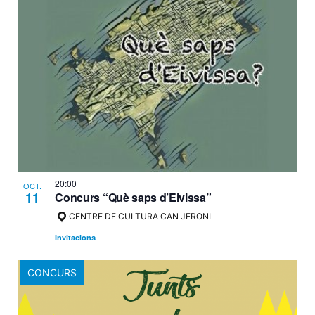
i
cer
d'E
20:00
OCT.
11
Concurs “Què saps d’Eivissa”
CENTRE DE CULTURA CAN JERONI
Invitacions
CONCURS