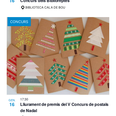
16
Concurs dels Biblioreptes
BIBLIOTECA CALA DE BOU
CONCURS
17:30
GEN.
16
Lliurament de premis del V Concurs de postals
de Nadal