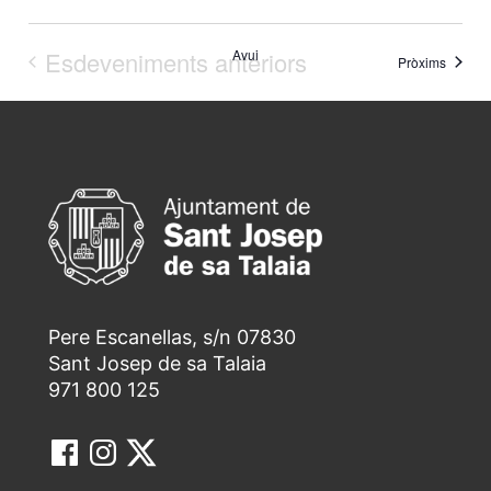
Esdeveniments anteriors
Avui
Esdeve
Pròxims
Pere Escanellas, s/n 07830
Sant Josep de sa Talaia
971 800 125