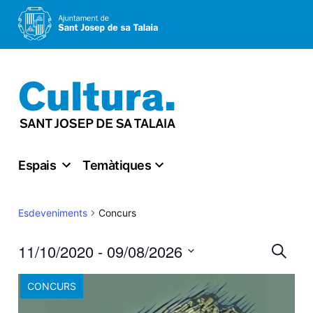
Vés
al
contingut
Espais
Temàtiques
Concurs
Esdeveniments
Nav
11/10/2020
 - 
09/08/2026
Cerca
Select
visu
CONCURS
date.