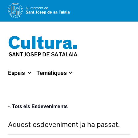
Vés
al
contingut
Espais
Temàtiques
« Tots els Esdeveniments
Aquest esdeveniment ja ha passat.