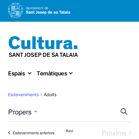
Vés
al
contingut
Espais
Temàtiques
Adults
Esdeveniments
Nav
Propers
Cerca
Select
visu
Avui
Pròxims
Esdeveniments anteriors
date.