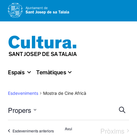
Vés
al
contingut
Espais
Temàtiques
Mostra de Cine Africà
Esdeveniments
Nav
Propers
Cerca
Select
visu
Avui
Pròxims
Esdeveniments anteriors
date.