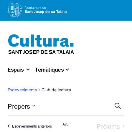
Vés
al
contingut
Espais
Temàtiques
Club de lectura
Esdeveniments
Nav
Propers
Cerca
Select
visu
Avui
Pròxims
Esdeveniments anteriors
date.