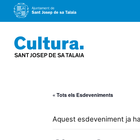
Vés
al
contingut
« Tots els Esdeveniments
Aquest esdeveniment ja ha