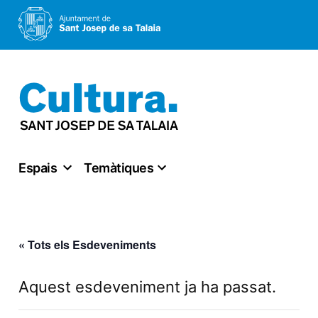
Vés
al
contingut
Espais
Temàtiques
« Tots els Esdeveniments
Aquest esdeveniment ja ha passat.