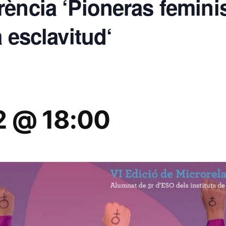
ència ‘Pioneras feminis
 esclavitud‘
2 @ 18:00