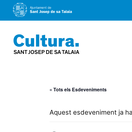
Vés
al
contingut
« Tots els Esdeveniments
Aquest esdeveniment ja ha