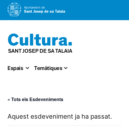
Vés
al
contingut
Espais
Temàtiques
« Tots els Esdeveniments
Aquest esdeveniment ja ha passat.