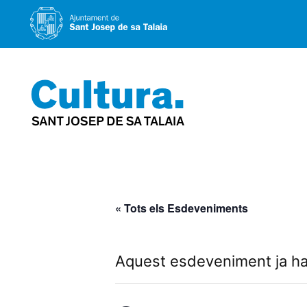
Vés
al
contingut
« Tots els Esdeveniments
Aquest esdeveniment ja ha