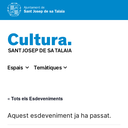
Vés
al
contingut
Espais
Temàtiques
« Tots els Esdeveniments
Aquest esdeveniment ja ha passat.