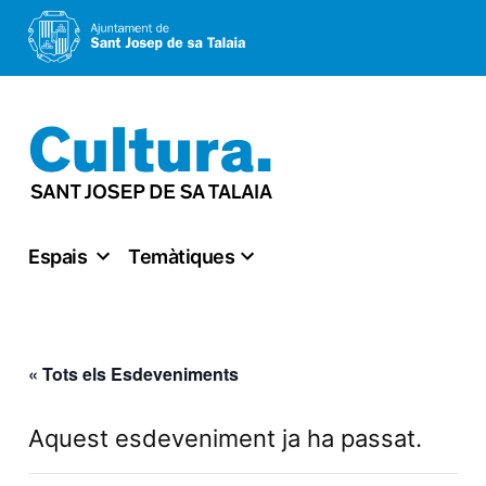
Vés
al
contingut
Espais
Temàtiques
« Tots els Esdeveniments
Aquest esdeveniment ja ha passat.