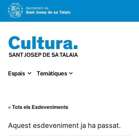
Vés
al
contingut
Espais
Temàtiques
« Tots els Esdeveniments
Aquest esdeveniment ja ha passat.