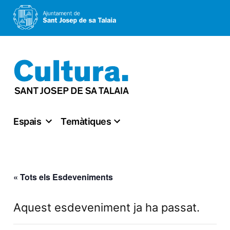
Vés
al
contingut
Espais
Temàtiques
« Tots els Esdeveniments
Aquest esdeveniment ja ha passat.