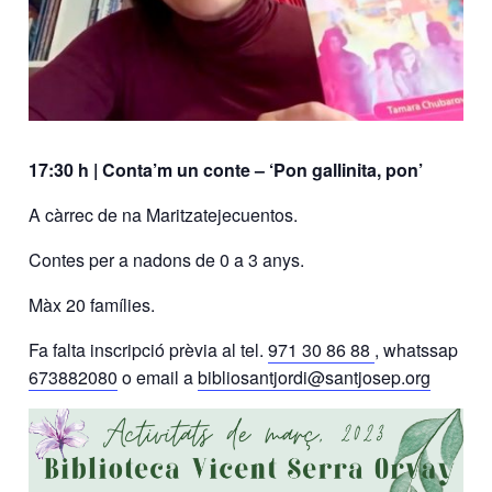
17:30 h | Conta’m un conte – ‘Pon gallinita, pon’
A càrrec de na Maritzatejecuentos.
Contes per a nadons de 0 a 3 anys.
Màx 20 famílies.
Fa falta inscripció prèvia al tel.
971 30 86 88
, whatssap
673882080
o email a
bibliosantjordi@santjosep.org