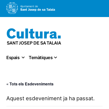
Vés
al
contingut
Espais
Temàtiques
« Tots els Esdeveniments
Aquest esdeveniment ja ha passat.