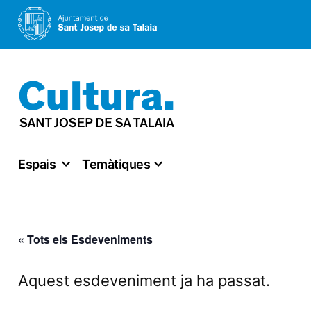
Vés
al
contingut
Espais
Temàtiques
« Tots els Esdeveniments
Aquest esdeveniment ja ha passat.