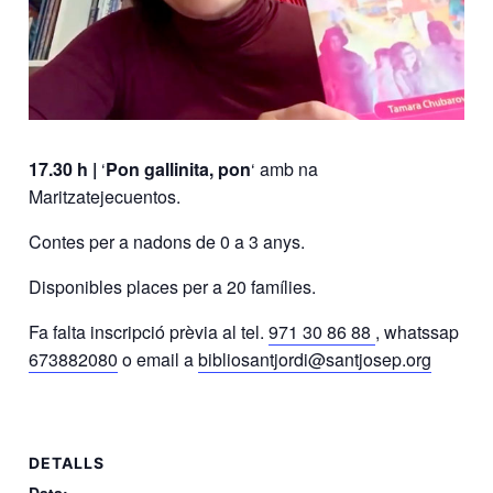
17.30 h |
‘
Pon gallinita, pon
‘ amb na
Maritzatejecuentos.
Contes per a nadons de 0 a 3 anys.
Disponibles places per a 20 famílies.
Fa falta inscripció prèvia al tel.
971 30 86 88
, whatssap
673882080
o email a
bibliosantjordi@santjosep.org
DETALLS