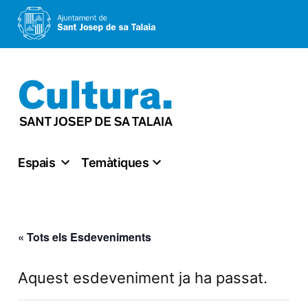
Vés
al
contingut
Espais
Temàtiques
« Tots els Esdeveniments
Aquest esdeveniment ja ha passat.