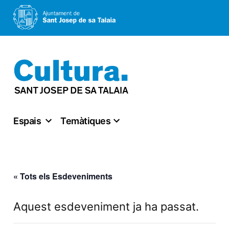
Vés
al
contingut
Espais
Temàtiques
« Tots els Esdeveniments
Aquest esdeveniment ja ha passat.