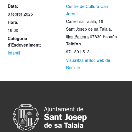
Data:
Centre de Cultura Can
Jeroni
8 febrer 2025
Carrer sa Talaia, 16
Hora:
Sant Josep de sa Talaia
,
18:30
Illes Balears
07830
España
Categoria
Telèfon
d'Esdeveniment:
971 801 513
Infantil
Visualitza el lloc web de
Recinte