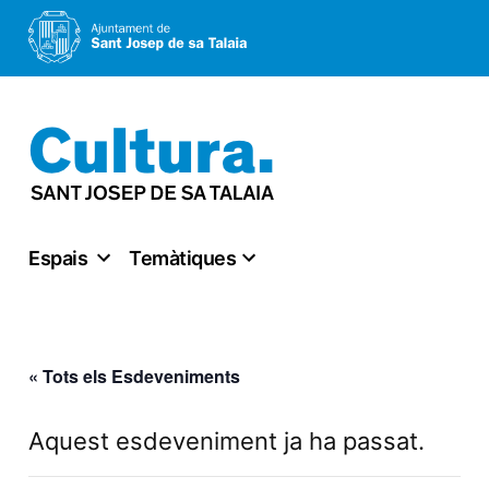
Vés
al
contingut
Espais
Temàtiques
« Tots els Esdeveniments
Aquest esdeveniment ja ha passat.