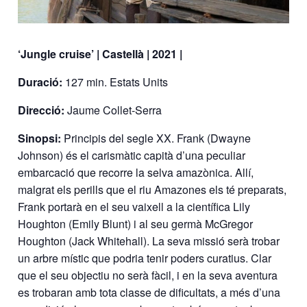
‘Jungle cruise’ | Castellà | 2021 |
Duració:
127 min. Estats Units
Direcció:
Jaume Collet-Serra
Sinopsi:
Principis del segle XX. Frank (Dwayne
Johnson) és el carismàtic capità d’una peculiar
embarcació que recorre la selva amazònica. Allí,
malgrat els perills que el riu Amazones els té preparats,
Frank portarà en el seu vaixell a la científica Lily
Houghton (Emily Blunt) i al seu germà McGregor
Houghton (Jack Whitehall). La seva missió serà trobar
un arbre místic que podria tenir poders curatius. Clar
que el seu objectiu no serà fàcil, i en la seva aventura
es trobaran amb tota classe de dificultats, a més d’una