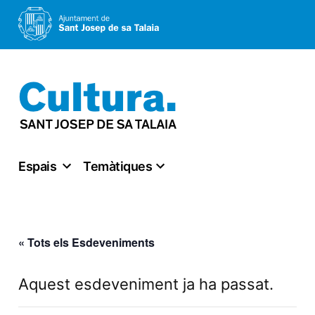
Vés
al
contingut
Espais
Temàtiques
« Tots els Esdeveniments
Aquest esdeveniment ja ha passat.