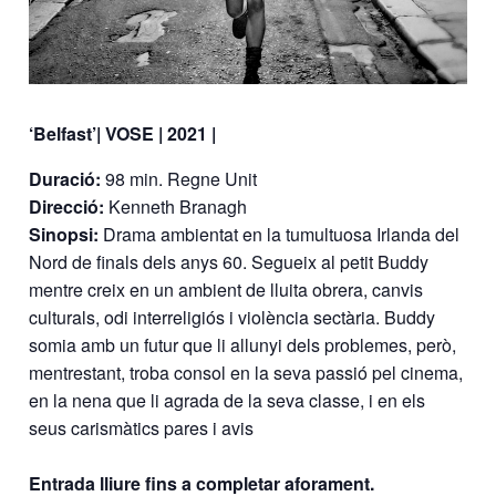
‘Belfast’| VOSE | 2021 |
Duració:
98 min. Regne Unit
Direcció:
Kenneth Branagh
Sinopsi:
Drama ambientat en la tumultuosa Irlanda del
Nord de finals dels anys 60. Segueix al petit Buddy
mentre creix en un ambient de lluita obrera, canvis
culturals, odi interreligiós i violència sectària. Buddy
somia amb un futur que li allunyi dels problemes, però,
mentrestant, troba consol en la seva passió pel cinema,
en la nena que li agrada de la seva classe, i en els
seus carismàtics pares i avis
Entrada lliure fins a completar aforament.