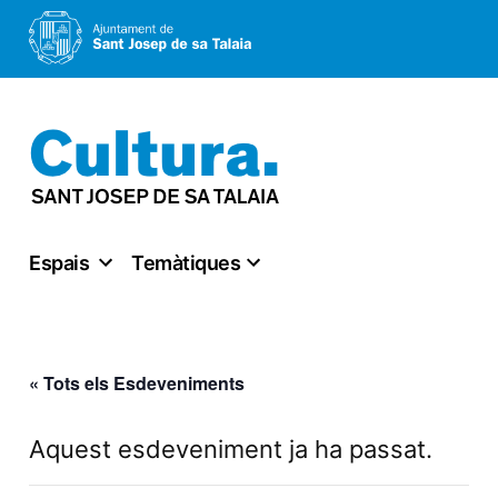
Vés
al
contingut
Espais
Temàtiques
« Tots els Esdeveniments
Aquest esdeveniment ja ha passat.