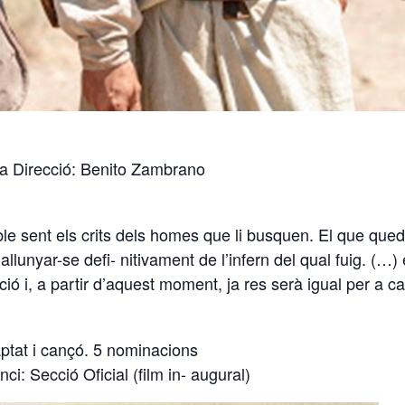
a Direcció: Benito Zambrano
 sent els crits dels homes que li busquen. El que queda 
 allunyar-se defi- nitivament de l’infern del qual fuig. (
cció i, a partir d’aquest moment, ja res serà igual per a c
ptat i cançó. 5 nominacions
ci: Secció Oficial (film in- augural)