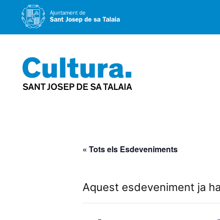
Vés
al
contingut
« Tots els Esdeveniments
Aquest esdeveniment ja ha