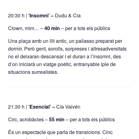
20:30 h |
‘Insomni’ –
Dudu & Cia
Clown, mim… –
40 min
– per a tots els públics
Una plaça amb un llit antic, un pallasso preparat per
dormir. Però gent, sorolls, sorpreses i altresadversitats
no el deixaran descansar i el duran a l’insomni, des
d’on iniciarà un viatge poètic, entranyable iple de
situacions surrealistes.
21:30 h |
‘Esencial’ –
Cía Vaivén
Circ, acrobàcies –
55 min
– per a tots els públics
És un espectacle que parla de transicions. Cinc