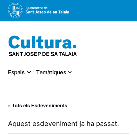
Vés
al
contingut
Espais
Temàtiques
« Tots els Esdeveniments
Aquest esdeveniment ja ha passat.