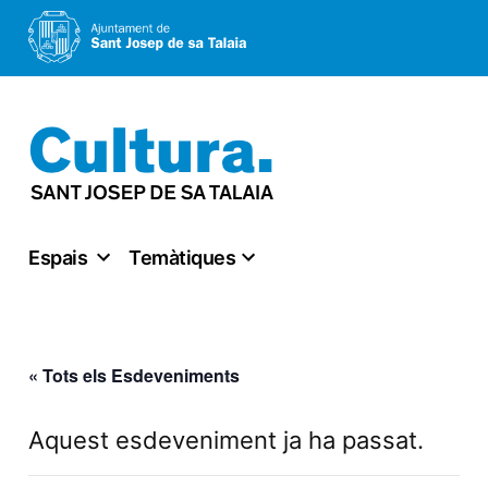
Vés
al
contingut
Espais
Temàtiques
« Tots els Esdeveniments
Aquest esdeveniment ja ha passat.