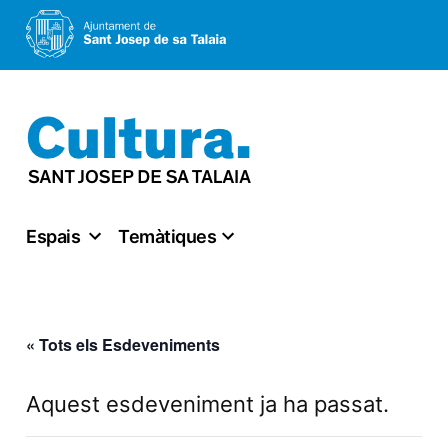
Vés
al
contingut
Espais
Temàtiques
« Tots els Esdeveniments
Aquest esdeveniment ja ha passat.