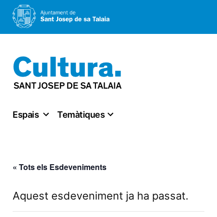
Vés
al
contingut
Espais
Temàtiques
« Tots els Esdeveniments
Aquest esdeveniment ja ha passat.