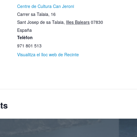
Centre de Cultura Can Jeroni
Carrer sa Talaia, 16
Sant Josep de sa Talaia
,
Illes Balears
07830
España
Telèfon
971 801 513
Visualitza el lloc web de Recinte
ts