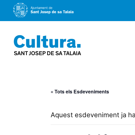
Vés
al
contingut
« Tots els Esdeveniments
Aquest esdeveniment ja ha