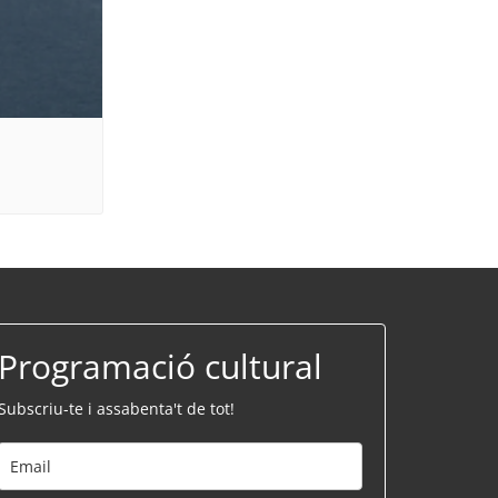
Programació cultural
Subscriu-te i assabenta't de tot!