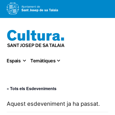
Vés
al
contingut
Espais
Temàtiques
« Tots els Esdeveniments
Aquest esdeveniment ja ha passat.