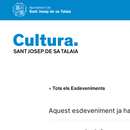
Vés
al
contingut
« Tots els Esdeveniments
Aquest esdeveniment ja ha