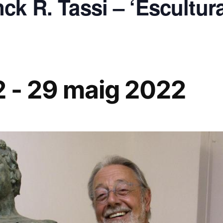
ck R. Tassi – ‘Escultura
2
-
29 maig 2022