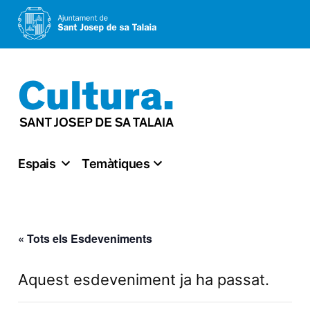
Vés
al
contingut
Espais
Temàtiques
« Tots els Esdeveniments
Aquest esdeveniment ja ha passat.