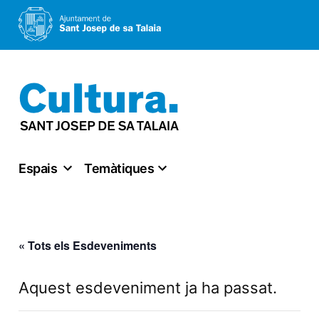
Vés
al
contingut
Espais
Temàtiques
« Tots els Esdeveniments
Aquest esdeveniment ja ha passat.