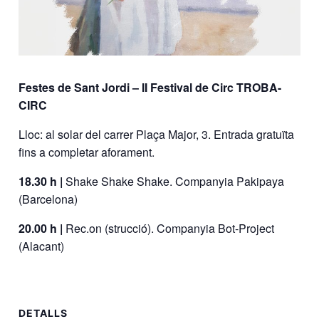
Festes de Sant Jordi – II Festival de Circ TROBA-
CIRC
Lloc: al solar del carrer Plaça Major, 3. Entrada gratuïta
fins a completar aforament.
18.30 h |
Shake Shake Shake. Companyia Pakipaya
(Barcelona)
20.00 h |
Rec.on (strucció). Companyia Bot-Project
(Alacant)
DETALLS