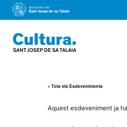
Vés
al
contingut
« Tots els Esdeveniments
Aquest esdeveniment ja ha