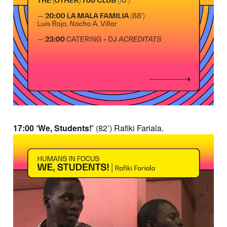
17:00 ‘We, Students!’
(82’) Rafiki Fariala.