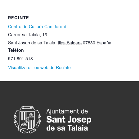
RECINTE
Centre de Cultura Can Jeroni
Carrer sa Talaia, 16
Sant Josep de sa Talaia
,
Illes Balears
07830
España
Telèfon
971 801 513
Visualitza el lloc web de Recinte