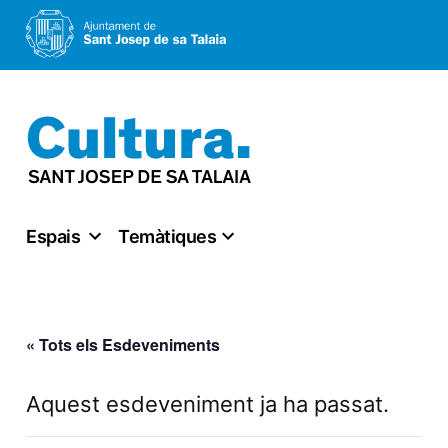
Vés
al
contingut
Espais
Temàtiques
« Tots els Esdeveniments
Aquest esdeveniment ja ha passat.