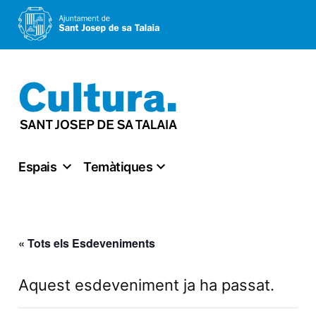
Vés
al
contingut
Espais
Temàtiques
« Tots els Esdeveniments
Aquest esdeveniment ja ha passat.