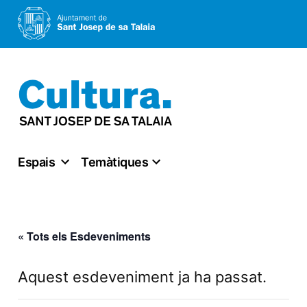
Vés
al
contingut
Espais
Temàtiques
« Tots els Esdeveniments
Aquest esdeveniment ja ha passat.