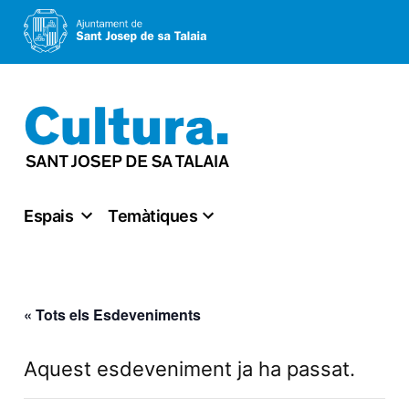
Vés
al
contingut
Espais
Temàtiques
« Tots els Esdeveniments
Aquest esdeveniment ja ha passat.